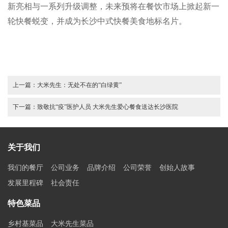
新亮相与一系列升级调整，未来预将在餐饮市场上掀起新一
轮快餐蜕变，并成为长沙中式快餐美食地标名片。
上一篇：
大米先生：无处不在的“白绿黄”
下一篇：
致敬抗“疫”医护人员 大米先生爱心餐食送达长沙医院
关于我们
我们的餐厅
公司业务
品牌介绍
公司荣誉
创始人故事
发展里程碑
社会责任
特色菜品
乡村基菜品
大米先生菜品