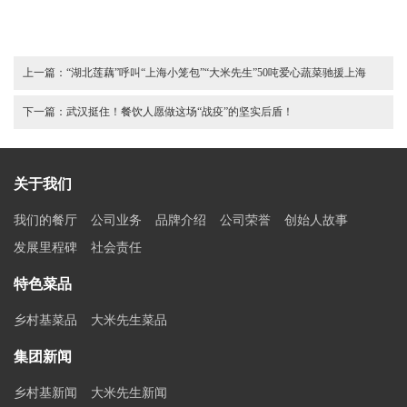
上一篇：
“湖北莲藕”呼叫“上海小笼包”“大米先生”50吨爱心蔬菜驰援上海
下一篇：
武汉挺住！餐饮人愿做这场“战疫”的坚实后盾！
关于我们
我们的餐厅
公司业务
品牌介绍
公司荣誉
创始人故事
发展里程碑
社会责任
特色菜品
乡村基菜品
大米先生菜品
集团新闻
乡村基新闻
大米先生新闻